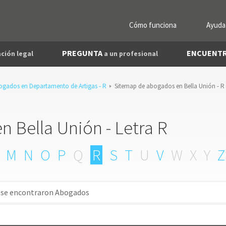
Cómo funciona
Ayuda
PREGUNTA
ENCUENT
ción legal
a un profesional
ogados en Departamento de Artigas - R
Sitemap de abogados en Bella Unión - R
 Bella Unión - Letra R
M
N
O
P
Q
R
S
T
U
V
W
X
Y
Z
 se encontraron Abogados