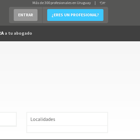
Más de 300 profesionales en Uruguay
|
ENTRAR
¿ERES UN PROFESIONAL?
RA
a tu abogado
Localidades