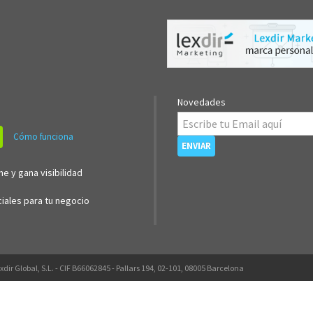
Novedades
Cómo funciona
ne y gana visibilidad
iales para tu negocio
xdir Global, S.L. - CIF B66062845 - Pallars 194, 02-101, 08005 Barcelona