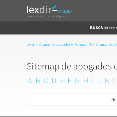
Uruguay
La respuesta a tus dudas legales
BUSCA
informa
Lexdir
Sitemap de abogados en Uruguay - R
Sitemap de ab
Sitemap de abogados en
A
B
C
D
E
F
G
H
I
J
K
L
No