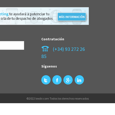
Contratación
(+34) 93 272 26
85
Síguenos
©2022 lexdir.com Todos los derechos reservados