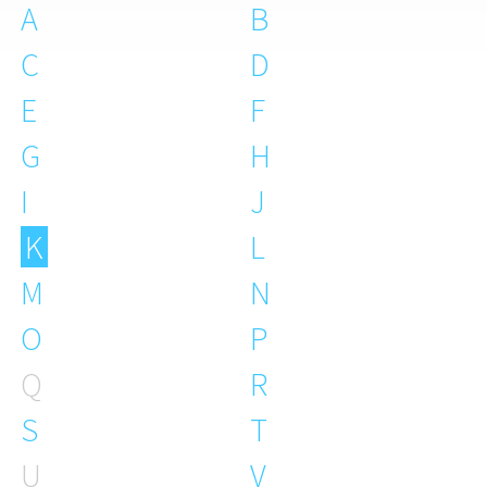
A
B
C
D
E
F
G
H
I
J
K
L
M
N
O
P
Q
R
S
T
U
V