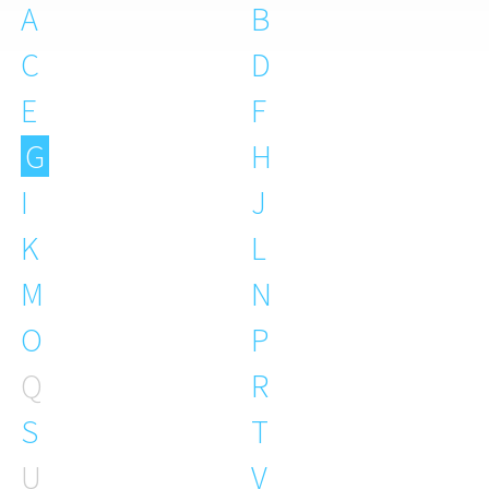
A
B
C
D
E
F
G
H
I
J
K
L
M
N
O
P
Q
R
S
T
U
V