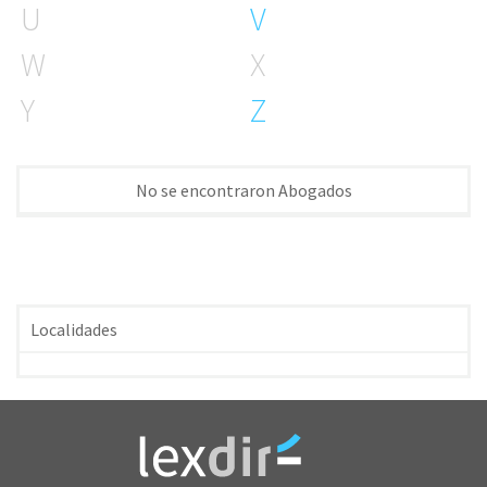
U
V
W
X
Y
Z
No se encontraron Abogados
Localidades