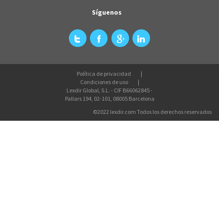
Síguenos
Política de privacidad
Condiciones de uso
Lexdir Global, S.L. - CIF B66062845 -
Pallars 194, 02-101, 08005 Barcelona
©2022 lexdir.com Todos los derechos reservados