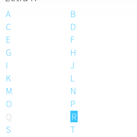
A
B
C
D
E
F
G
H
I
J
K
L
M
N
O
P
Q
R
S
T