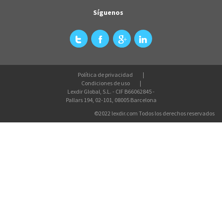
Síguenos
Política de privacidad
Condiciones de uso
Lexdir Global, S.L. - CIF B66062845 -
Pallars 194, 02-101, 08005 Barcelona
©2022 lexdir.com Todos los derechos reservados