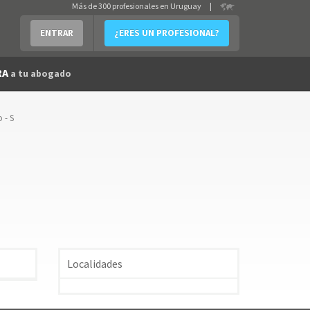
Más de 300 profesionales en Uruguay
|
ENTRAR
¿ERES UN PROFESIONAL?
RA
a tu abogado
 - S
Localidades