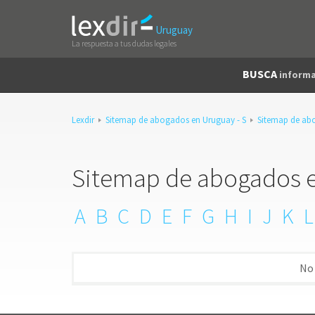
Uruguay
La respuesta a tus dudas legales
BUSCA
informa
Lexdir
Sitemap de abogados en Uruguay - S
Sitemap de ab
Sitemap de abogados e
A
B
C
D
E
F
G
H
I
J
K
L
No