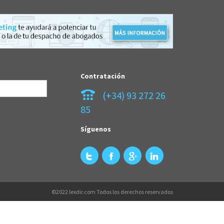
Contratación
(+34) 93 272 26
85
Síguenos
©2022 lexdir.com Todos los derechos reservados