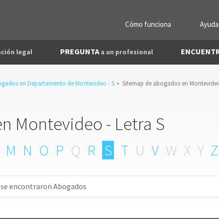
Cómo funciona
Ayuda
PREGUNTA
ENCUENT
ción legal
a un profesional
ogados en Departamento de Montevideo - S
Sitemap de abogados en Montevideo
n Montevideo - Letra S
M
N
O
P
Q
R
S
T
U
V
W
X
Y
Z
 se encontraron Abogados