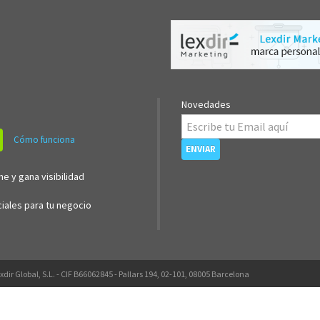
Novedades
Cómo funciona
ne y gana visibilidad
iales para tu negocio
xdir Global, S.L. - CIF B66062845 - Pallars 194, 02-101, 08005 Barcelona