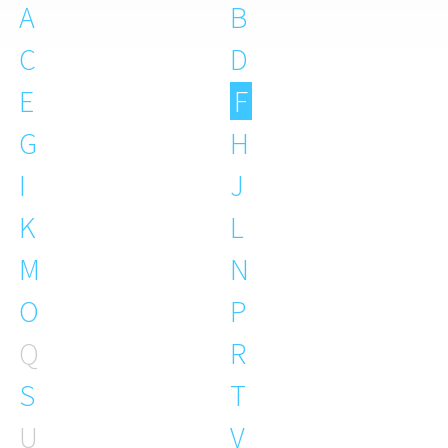
A
B
C
D
E
F
G
H
I
J
K
L
M
N
O
P
Q
R
S
T
U
V