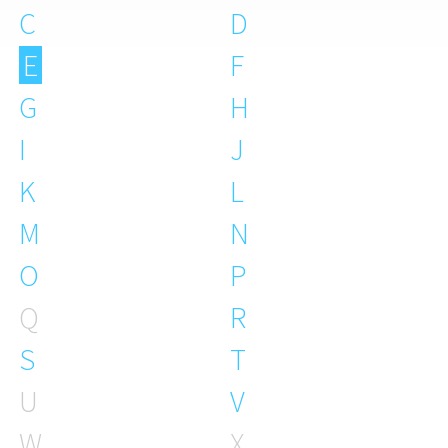
C
D
E
F
G
H
I
J
K
L
M
N
O
P
Q
R
S
T
U
V
W
X