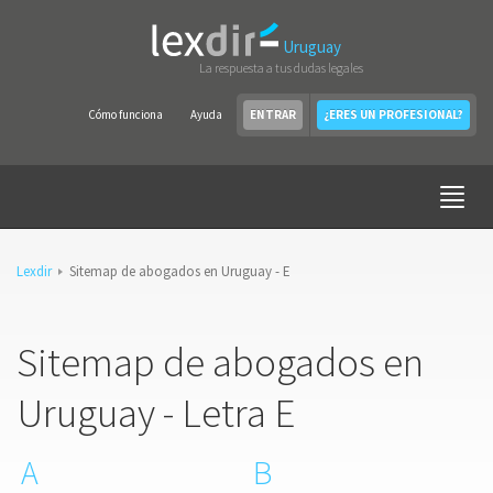
Uruguay
La respuesta a tus dudas legales
Cómo funciona
Ayuda
ENTRAR
¿ERES UN PROFESIONAL?
Lexdir
Sitemap de abogados en Uruguay - E
Sitemap de abogados en
Uruguay - Letra E
A
B