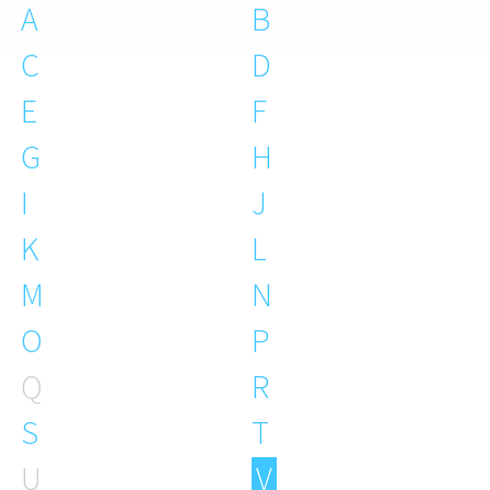
A
B
C
D
E
F
G
H
I
J
K
L
M
N
O
P
Q
R
S
T
U
V